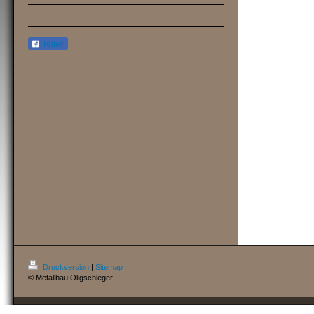
Teilen
Druckversion
|
Sitemap
© Metallbau Oligschleger