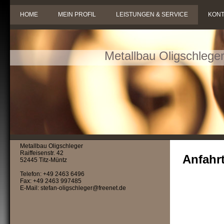
HOME
MEIN PROFIL
LEISTUNGEN & SERVICE
KONT
Metallbau Oligschlege
Metallbau Oligschleger
Raiffeisenstr. 42
Anfahr
52445 Titz-Müntz
Telefon: +49 2463 6496
Fax: +49 2463 997485
E-Mail: stefan-oligschleger@freenet.de