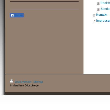
Edelst
Sonder
Kontakt
Teilen
Impress
Druckversion
|
Sitemap
© Metallbau Oligschleger