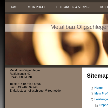
HOME
MEIN PROFIL
LEISTUNGEN & SERVICE
KONT
Metallbau Oligschlege
Metallbau Oligschleger
Raiffeisenstr. 42
Sitema
52445 Titz-Müntz
Telefon: +49 2463 6496
Fax: +49 2463 997485
Home
E-Mail: stefan-oligschleger@freenet.de
Mein Profi
Leistunge
Treppe